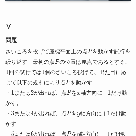
Ⅴ
問題
P
さいころを投げて座標平面上の点
を動かす試行を
P
繰り返す。最初の点
の位置は原点であるとする。
1
1
回の試行では
個のさいころ投げて、出た目に応
P
じて以下の規則により点
を動かす。
1
2
P
x
+
1
・
または
が出れば、点
を
軸方向に
だけ動
かす。
3
4
P
y
+
1
・
または
が出れば、点
を
軸方向に
だけ動
かす。
5
6
P
y
−
1
・
または
が出れば、点
を
軸方向に
だけ動