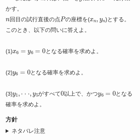
かす。
n
P
x
n
,
y
n
回目の試行直後の点
の座標を(
)とする。
このとき、以下の問いに答えよ。
x
6
=
y
6
=
0
(1)
となる確率を求めよ。
y
6
=
0
(2)
となる確率を求めよ。
y
1
,
⋅
⋅
⋅
,
y
5
0
y
6
=
0
(3)
がすべて
以上で、かつ
となる
確率を求めよ。
方針
ネタバレ注意