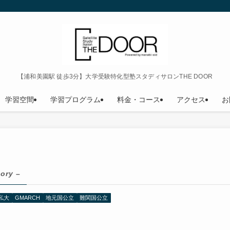
【浦和美園駅 徒歩3分】大学受験特化型塾スタディサロンTHE DOOR
学習空間
学習プログラム
料金・コース
アクセス
お
ory –
私大
GMARCH
地元国公立
難関国公立