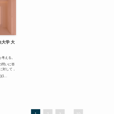
央大学 大
 を考える。
の問いに答
に対して，
1...
1
2
3
...
10