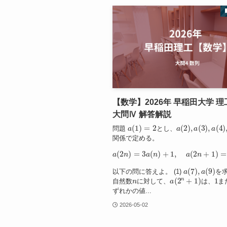
【数学】2026年 早稲田大学 理
大問Ⅳ 解答解説
a
(
1
)
=
2
a
(
2
)
,
a
(
3
)
,
a
(
4
)
,
.
問題
とし、
関係で定める。
a
(
2
n
)
=
3
a
(
n
)
+
1
,
a
2
(
2
,
.
n
.
.
)
+
1
)
=
3
a
(
n
)
a
(
7
)
,
a
(
9
)
以下の問に答えよ。 (1)
を求
n
a
(
2
n
+
1
)
1
自然数
に対して、
は、
ま
ずれかの値...
2026-05-02