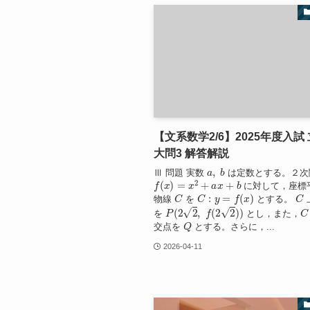
【文系数学2/6】2025年度入試
大問3 解答解説
a
,
b
Ⅲ 問題 実数
は定数とする。２次
f
(
x
)
=
x
2
+
a
x
+
b
に対して，座標
C
C
:
y
=
f
(
x
)
C
物線
を
とする。
P
(
2
2
,
f
(
2
2
)
)
C
を
とし，また，
Q
交点を
とする。さらに，...
2026-04-11