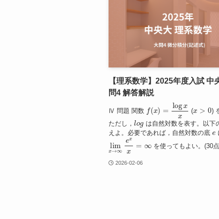
【理系数学】2025年度入試 中
問4 解答解説
f
(
x
)
=
log
x
x
x
>
0
Ⅳ 問題 関数
(
)
l
o
g
ただし，
は自然対数を表す。以下
e
えよ。必要であれば，自然対数の底
lim
x
→
∞
e
x
x
=
∞
を使ってもよい。(30点)(
2026-02-06