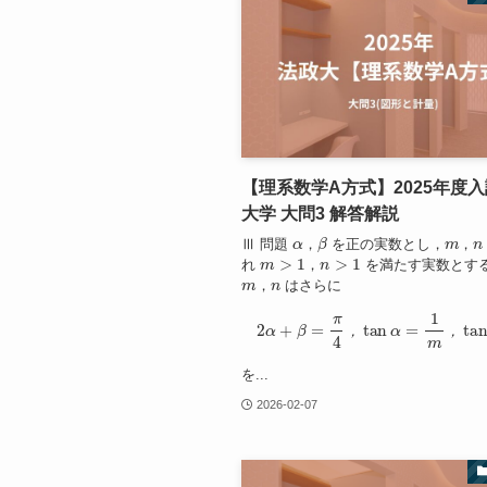
【理系数学A方式】2025年度入
大学 大問3 解答解説
α
β
m
n
Ⅲ 問題
，
を正の実数とし，
，
m
>
1
n
>
1
れ
，
を満たす実数とす
m
n
，
はさらに
2
α
+
β
=
π
4
，
tan
α
=
1
m
，
tan
，
，
を...
2026-02-07