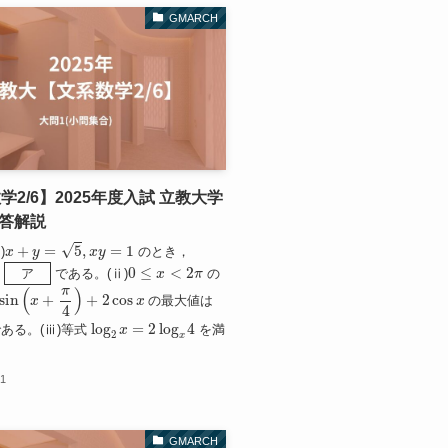
GMARCH
学2/6】2025年度入試 立教大学
解答解説
x
+
y
=
5
,
x
y
=
1
)
のとき，
ア
0
≤
x
<
2
π
である。(ⅱ)
の
ア
n
(
x
+
π
4
)
+
2
cos
x
の最大値は
log
2
x
=
2
log
x
4
ある。(ⅲ)等式
を満
11
GMARCH