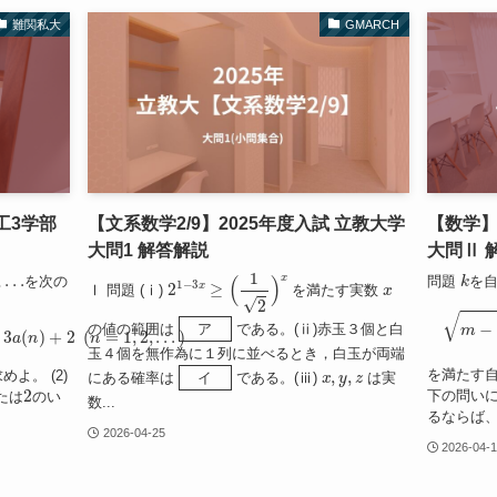
難関私大
GMARCH
工3学部
【文系数学2/9】2025年度入試 立教大学
【数学】
大問1 解答解説
大問Ⅱ 
.
.
k
2
1
−
3
x
≥
(
1
2
)
x
x
を次の
問題
を
Ⅰ 問題 (ⅰ)
を満たす実数
ア
の値の範囲は
である。(ⅱ)赤玉３個と白
+
2
(
n
=
1
,
ア
玉４個を無作為に１列に並べるとき，白玉が両端
イ
x
,
y
,
z
を満たす
めよ。 (2)
にある確率は
である。(ⅲ)
は実
2
イ
下の問いに
たは
のい
数...
るならば
2026-04-25
2026-04-