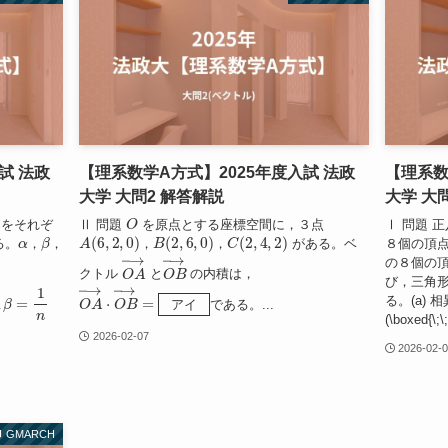
試 法政
【理系数学A方式】2025年度入試 法政
【理系数
大学 大問2 解答解説
大学 大
O
をそれぞ
Ⅱ 問題
を原点とする座標空間に，３点
Ⅰ 問題 正
α
β
A
(
6
,
2
,
0
)
B
(
2
,
6
,
0
)
C
(
2
,
4
,
2
)
る。
，
，
，
，
がある。ベ
８個の頂点
の８個の
O
A
→
O
B
→
クトル
と
の内積は，
び，三角
β
=
1
n
O
A
→
⋅
O
B
→
=
ア
イ
る。(a)
である。...
ア
イ
(\boxed{\;
2026-02-07
2026-02-
GMARCH