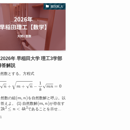
難関私大
2026年 早稲田大学 理工3学部
解答解説
自然数とする。方程式
m
−
n
+
m
+
n
−
1
k
m
n
=
0
(
m
,
n
)
自然数の組
を自然数解と呼ぶ。以
(
m
,
n
)
答えよ。 (1) 自然数解
が存在す
2
k
2
≤
n
<
4
k
2
、
であることを示せ...
11