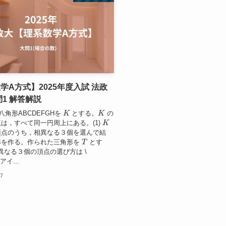
学A方式】2025年度入試 法政
問1 解答解説
K
K
八角形ABCDEFGHを
とする。
の
K
は，すべて同一円周上にある。(1)
頂点のうち，相異なる３個を選んで結
T
形を作る。作られた三角形を
とす
 相異なる３個の頂点の選び方は \
\;アイ...
07