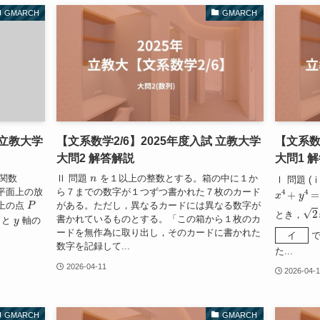
GMARCH
GMARCH
 立教大学
【文系数学2/6】2025年度入試 立教大学
【文系数
大問2 解答解説
大問1 
n
関数
Ⅱ 問題
を１以上の整数とする。箱の中に１か
Ⅰ 問題 (ⅰ
x
4
+
y
4
=
平面上の放
ら７までの数字が１つずつ書かれた７枚のカード
P
上の点
がある。ただし，異なるカードには異なる数字が
2
si
y
とき，
書かれているものとする。「この箱から１枚のカ
と
軸の
イ
ードを無作為に取り出し，そのカードに書かれた
で
イ
数字を記録して...
た...
2026-04-11
2026-04-
GMARCH
GMARCH