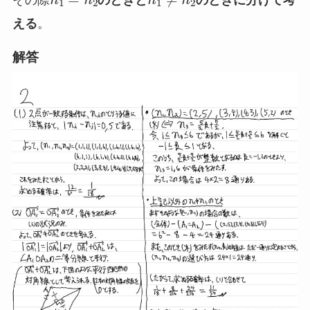
その際
のときと
のときに分けて考
える
。
解答