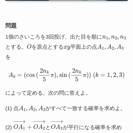
問題
n
1
,
n
2
,
n
3
1個のさいころを3回投げ、出た目を順に
O
x
y
A
1
,
A
2
,
A
3
とする。
を原点とする
平面上の点
を
A
k
=
(
cos
(
2
n
k
5
π
)
,
sin
(
2
n
k
5
π
)
)
(
k
=
1
,
2
,
3
)
によって定める。次の問に答えよ。
A
1
,
A
2
,
A
3
(1) 点
がすべて一致する確率を求めよ。
O
A
1
→
+
O
A
2
→
O
A
3
→
(2)
と
が平行になる確率を求め