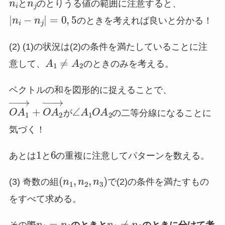
のとりうる値の範囲に注意すると、
と
|
n
i
−
n
j
|
=
0
,
5
のときを考えれば良いと分かる！
(2) (1)の状況は(2)の条件を満たしていることに注
A
1
≠
A
2
意して、
のときのみを考える。
ベクトルの和を図形的に捉えることで、
O
A
1
→
+
O
A
2
→
∠
A
1
O
A
2
が
の二等分線になることに
気づく！
1
6
あとは
と
の重複に注意してパターンを数える。
(
n
1
,
n
2
,
n
3
)
(3) 奇数の組
で(2)の条件を満たすもの
をすべて求める。
n
1
=
n
2
n
1
≠
n
2