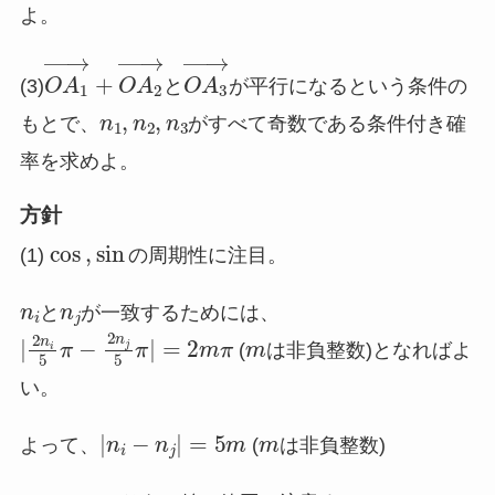
よ。
O
A
1
→
+
O
A
2
→
O
A
3
→
(3)
と
が平行になるという条件の
n
1
,
n
2
,
n
3
もとで、
がすべて奇数である条件付き確
率を求めよ。
方針
cos
,
sin
(1)
の周期性に注目。
n
n
i
j
と
が一致するためには、
と
|
2
n
i
5
π
−
2
n
j
5
π
|
=
2
m
π
m
(
は非負整数)となればよ
い。
|
n
i
−
n
j
|
=
5
m
m
よって、
(
は非負整数)
n
n
i
j
と